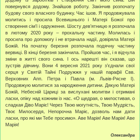
повернувся додому. Знайшов роботу. Закінчив розпочату
будову свого власного будинку. Час ішов. Я продовжувала
молитись і просила Всевишнього і Матері Божої про
створення сім’ї і одруження. Шосту дев’ятницю я розпочала
в лютому 2020 року – прохальну частину. Молилась і
просила про допомогу і не втрачала надії, довіряла Матері
Божій. На початку березня розпочала подячну частину
вервиці. В кінці березня закінчила. Пройшов час, і я відчула
зміни в житті свого сина. І ось нарешті він сказав, що
зустрів дівчину. Вони 4 вересня 2021 року з’єднали свої
серця у Святій Тайні Подружжя у нашій парафії Свв.
Верховних Апп. Петра і Павла (м. Львів-Рясне І).
Продовжую молитися за народження дитини. Дякую Матері
Божій, Небесній Цариці за вислухані молитви і отримані
ласки, опіку над кожним із нас. «О щедрая, о милостивая, о
сладкая Діво Маріє! Через Твою могутність, Твою Мудрість,
Твоє Милосердя, Непорочна Маріє, дозволь нам дати
ласки, про які ми Тебе просимо». Аве Марія! Аве Марія! Аве
Марія!
Олександра