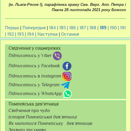
(м. Львів-Рясне І), парафіянка храму Свв. Верх. Апп. Петра і
Павла 28 листопада 2021 року Божого
Перша
|
Попередня
|
184 |
185 |
186 |
187 |
188 |
189
|
190 |
191
|
192 |
193 |
194 |
Наступна
|
Остання
Свідчення у соцмережах
Підписатись у Viber
Підписатись у Facebook
Підписатись в Instagram
Підписатись у Telegram
Підписатись у WhatsApp
Помпейська дев’ятниця
Свідчення про чуда
Історія Помпейської дев’ятниці
Як молитися Помпейську дев’ятницю
Зауваги та умови