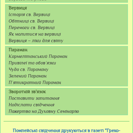
Вервиця
Історія св. Вервиці
Обітниці св. Вервиці
Перемоги св. Вервиці
Як молитися на вервиці
Вервиця – ліки для світу
Параман
Кармелітанський Параман
Привілеї та обов’язки
Чуда св. Параману
Зелений Параман
П’ятикратний Параман
Зворотній зв'язок
Поставити запитання
Надіслати свідчення
Пожертва на Духовну Семінарію
Помпейські свідчення друкуються в газеті "Греко-