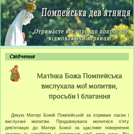
Свідчення
Матінка Божа Помпейська
вислухала мої молитви,
просьби і благання
Дякую Матері Божій Помпейській за отримані ласки і
вислухані молитви. Продовжувала молитися п’яту
дев’ятницю до Матері Божої за щасливе повернення
додому із заробітків і створення сім’ї мого сина. Він