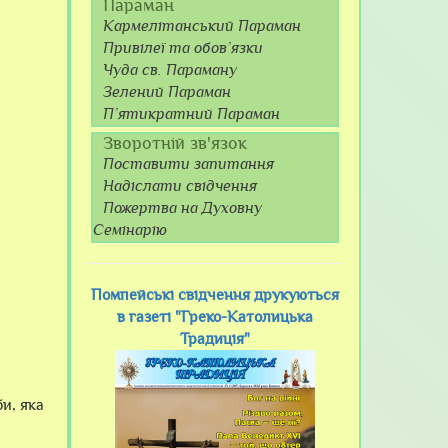
Параман
Кармелітанський Параман
Привілеї та обов’язки
Чуда св. Параману
Зелений Параман
П’ятикратний Параман
Зворотній зв'язок
Поставити запитання
Надіслати свідчення
Пожертва на Духовну
Семінарію
Помпейські свідчення друкуються
в газеті "Греко-Католицька
Традиція"
и, яка