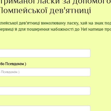
триманої ласки за допомог
Помпейської дев'ятниці
ейської дев’ятниці вимолювану ласку, хай на знак по
Вервиці й для поширення набожності до Неї напише про
або Псевдонім )