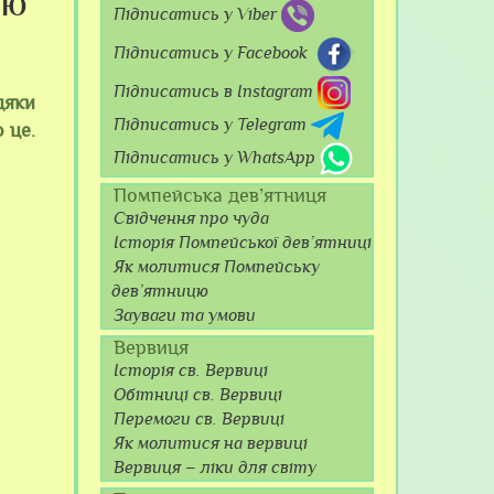
ою
Підписатись у Viber
Підписатись у Facebook
Підписатись в Instagram
дяки
Підписатись у Telegram
 це.
Підписатись у WhatsApp
Помпейська дев’ятниця
Свідчення про чуда
Історія Помпейської дев’ятниці
Як молитися Помпейську
дев’ятницю
Зауваги та умови
Вервиця
Історія св. Вервиці
Обітниці св. Вервиці
Перемоги св. Вервиці
Як молитися на вервиці
Вервиця – ліки для світу