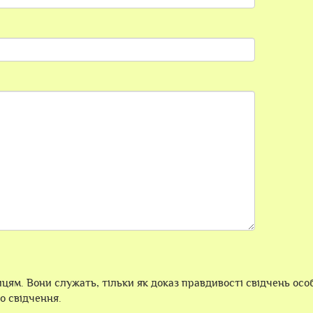
цям. Вони служать, тільки як доказ правдивості свідчень особ
о свідчення.